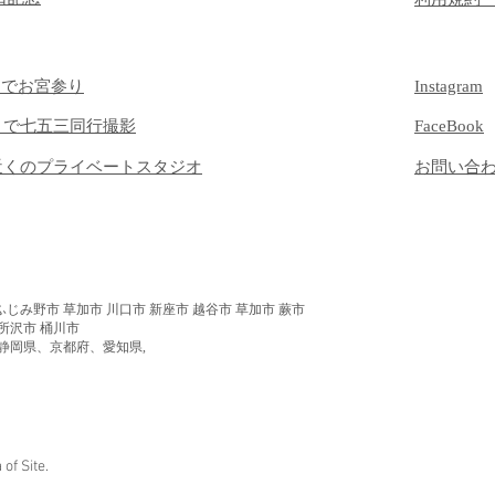
）でお宮参り
Instagram
）で七五三同行撮影
FaceBook
近くのプライベートスタジオ
​お問い合
ふじみ野市 草加市 川口市 新座市 越谷市 草加市 蕨市
 所沢市 桶川市
静岡県、京都府、愛知県,
f Site.