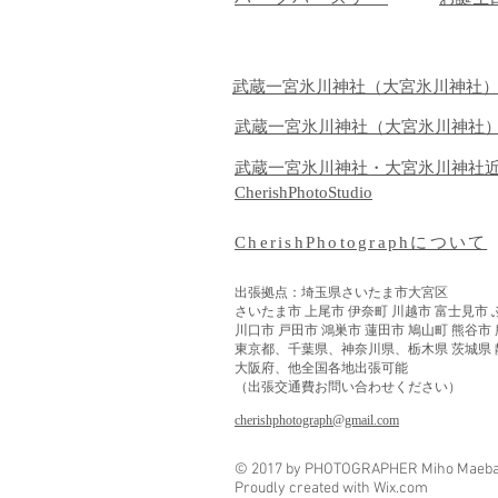
武蔵一宮氷川神社（大宮氷川神社
武蔵一宮氷川神社（大宮氷川神社
武蔵一宮氷川神社・大宮氷川神社
CherishPhotoStudio
CherishPhotographについて
出張拠点：埼玉県さいたま市大宮区
さいたま市 上尾市 伊奈町 川越市 富士見市 
​川口市 戸田市 鴻巣市 蓮田市 鳩山町 熊谷市
東京都、千葉県、神奈川県、栃木県 茨城県 
大阪府、他全国各地出張可能
（出張交通費お問い合わせください）
​cherishphotograph@gmail.com
© 2017 by PHOTOGRAPHER Miho Maeba o
Proudly created with
Wix.com