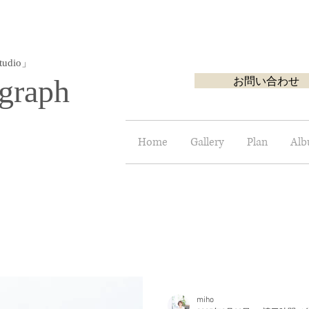
udio」
graph
お問い合わせ
Home
Gallery
Plan
Al
七五三
成人式前撮り・後撮り撮影
お宮参り出張撮
miho