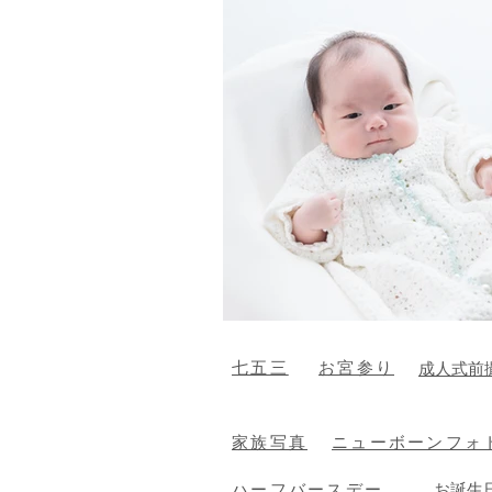
​七五三
お宮参り
成人式前
家族写真
ニューボーンフォ
ハーフバースデー
​お誕生