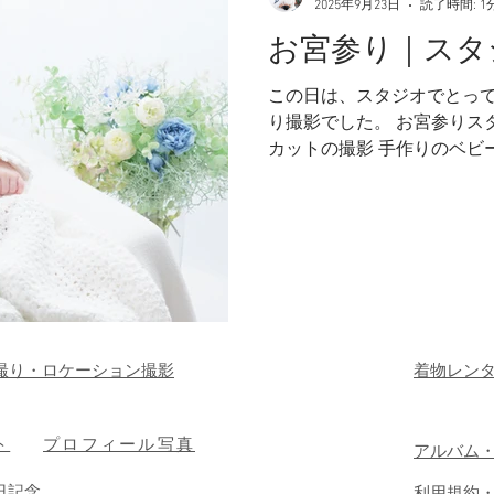
2025年9月23日
読了時間: 1
お宮参り｜スタ
この日は、スタジオでとっ
り撮影でした。 お宮参りスタジオ撮影プラン まずはソロ
カットの撮影 手作りのベビ
としては尊敬しかありません
に編んでいた時間も宝物です
で、すやすや...
撮り・ロケーション撮影
着物レン
ト
プロフィール写真
​アルバム
日記念
​利用規約