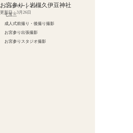
お宮参り｜岩槻久伊豆神社
ニューボーンフォト
更新日：
3月26日
七五三
成人式前撮り・後撮り撮影
お宮参り出張撮影
お宮参りスタジオ撮影