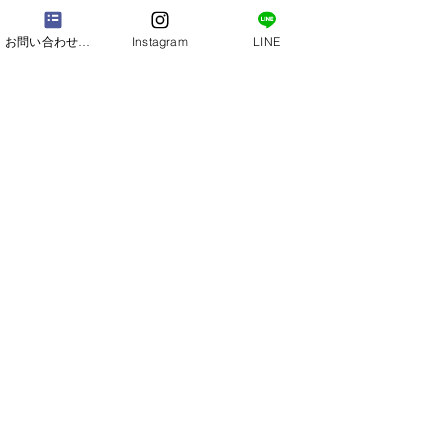
お問い合わせフォーム
Instagram
LINE
​七五三
お宮参り
成人式前撮り・ロケーション撮影
家族写真
ニューボーンフォト
プロフィール写真
ハーフバースデー
​お誕生日記念
武蔵一宮氷川神社（大宮氷川神社）でお宮参り
武蔵一宮氷川神社（大宮氷川神社）で七五三同
行撮影
武蔵一宮氷川神社・大宮氷川神社近くのプライ
ベートスタジオ CherishPhotoStudio
着物レンタルのご案内