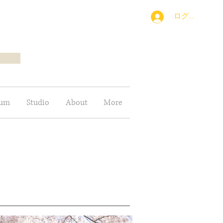
ログイン
bum
Studio
About
More