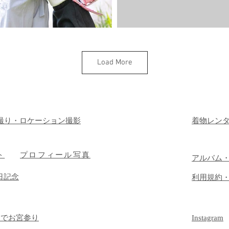
Load More
撮り・ロケーション撮影
着物レン
ト
プロフィール写真
​アルバム
日記念
​利用規約
）でお宮参り
Instagram