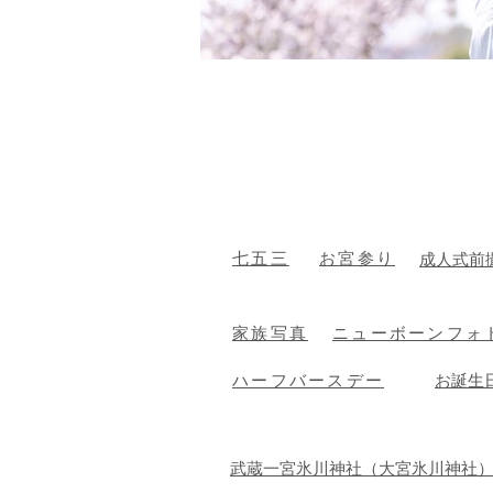
​七五三
お宮参り
成人式前
家族写真
ニューボーンフォ
ハーフバースデー
​お誕生
武蔵一宮氷川神社（大宮氷川神社