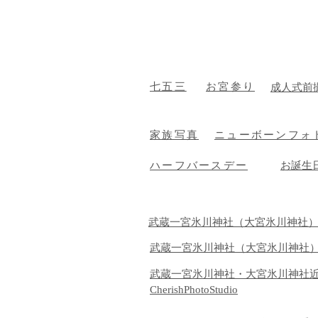
​七五三
お宮参り
成人式前
家族写真
ニューボーンフォ
ハーフバースデー
​お誕生
武蔵一宮氷川神社（大宮氷川神社
武蔵一宮氷川神社（大宮氷川神社
武蔵一宮氷川神社・大宮氷川神社
CherishPhotoStudio