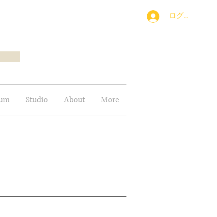
ログイン
bum
Studio
About
More