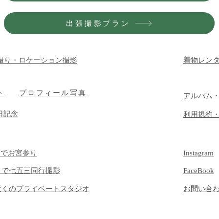
出張撮影プラン
撮り・ロケーション撮影
着物レン
ト
プロフィール写真
​アルバム
日記念
​利用規約
）でお宮参り
Instagram
）で七五三同行撮影
FaceBook
近くのプライベートスタジオ
​お問い合