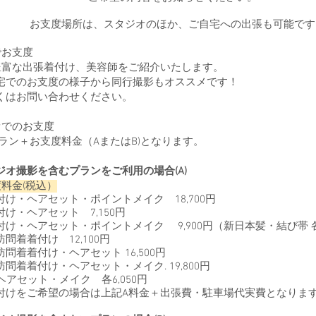
お支度場所は、スタジオのほか、ご自宅への出張も可能です
でお支度
な出張着付け、美容師をご紹介いたします。
のお支度の様子から同行撮影もオススメです！
はお問い合わせください。
オでのお支度
ン＋お支度料金（AまたはB)となります。
ジオ撮影を含むプランをご利用の場合(A)
料金(税込）
け・ヘアセット・ポイントメイク 18,700円
け・ヘアセット 7,150円
・ヘアセット・ポイントメイク 9,900円（新日本髪・結び帯 各＋
着着付け 12,100円
着着付け・ヘアセット 16,500円
着着付け・ヘアセット・メイク. 19,800円
アセット・メイク 各6,05
0円
付けをご希望の場合は上記A料金＋出張費・駐車場代実費となりま