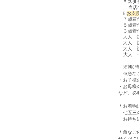
＊スタ
当店のロ
B:
お支
７歳着付
５歳着付け
３歳着付け
大人 訪問
大人 訪問
大人 訪
大人 ヘ
※朝8時
※急なご
・お子様
・お母様
など、必
＊お着物
七五三の
お持ち込
＊急なご