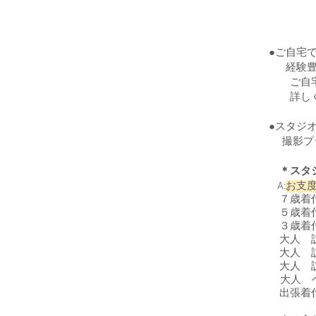
●ご自宅
経験豊富
ご自宅で
詳しく
​●スタジ
撮影プラ
＊スタ
A:
お支度
７歳着付
５歳着付
３歳着付け
大人 訪問
大人 訪問
大人 訪問
大人 ヘ
出張着