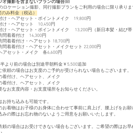
ジオ撮影を含まないプラン
の場合(B)
ケーション撮影、同行撮影プランをご利用の場合に限り承りま
度のみ料金（税込）
け・ヘアセット・ポイントメイク 19,800円
・ヘアセット 10,450円
・ヘアセット・ポイントメイク 13,200円（新日本髪・結び帯 各＋
着着付け 14,300円
着着付け・ヘアセット 18,700円
問着着付け・ヘアセット・メイクセット 22,000円
アセット・メイク 各6,60
0円
半より前の場合は別途早朝料金￥5,500追加
依頼の場合はお支度のご予約が受けられない場合もございます。
の着付け、ヘアセット、メイク
の着付け、ヘアセット、メイク
要なお支度内容・お支度場所をお知らせください。
はお持ち込みも可能です。
お着物はお子様のお身体に合わせて事前に肩上げ、腰上げをお願
みの際はお忘れ物のないようご用意をお願いいたします。
依頼の場合はお受けできない場合もございます。ご希望の際はお早