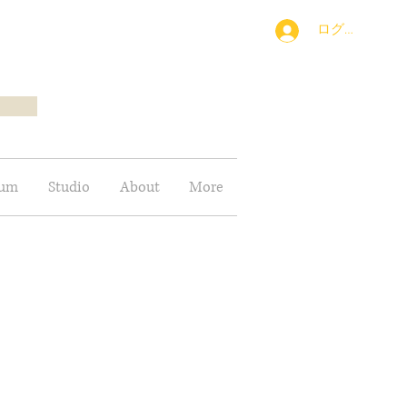
ログイン
bum
Studio
About
More