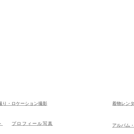
撮り・ロケーション撮影
着物レン
ト
プロフィール写真
​アルバム