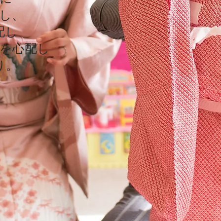
し、
し、
配し
配し
を心配し
を心配し
り。
り。