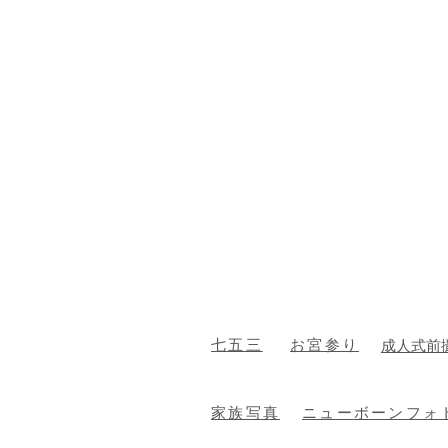
​七五三
お宮参り
成人式前
家族写真
ニューボーンフォ