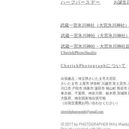
ハーフバースデー
​お誕生
武蔵一宮氷川神社（大宮氷川神社
武蔵一宮氷川神社（大宮氷川神社
武蔵一宮氷川神社・大宮氷川神社
CherishPhotoStudio
CherishPhotographについて
出張拠点：埼玉県さいたま市大宮区
さいたま市 上尾市 伊奈町 川越市 富士見市 
​川口市 戸田市 鴻巣市 蓮田市 鳩山町 熊谷市
東京都、千葉県、神奈川県、栃木県 茨城県 
大阪府、他全国各地出張可能
（出張交通費お問い合わせください）
​cherishphotograph@gmail.com
© 2017 by PHOTOGRAPHER Miho Maeba o