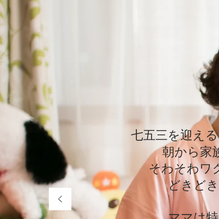
七五三を迎える
七五三を迎える
朝から家
朝から家
そわそわワ
そわそわワ
どきどき
どきどき
ママは特
ママは特