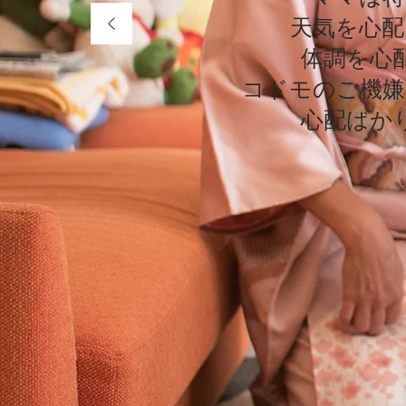
天気を心配
天気を心配
体調を心
体調を心
コドモのご機嫌
コドモのご機嫌
心配ばか
心配ばか