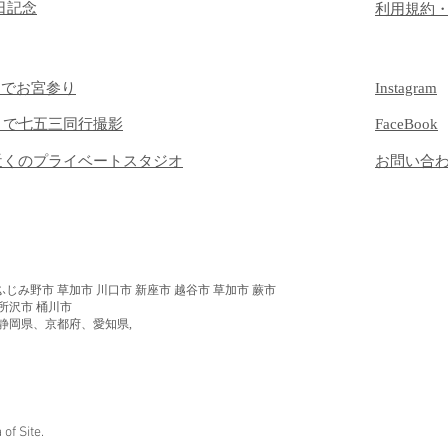
日記念
​利用規約
）でお宮参り
Instagram
）で七五三同行撮影
FaceBook
近くのプライベートスタジオ
​お問い合
ふじみ野市 草加市 川口市 新座市 越谷市 草加市 蕨市
 所沢市 桶川市
静岡県、京都府、愛知県,
f Site.