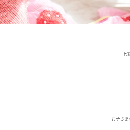
七
お子さま