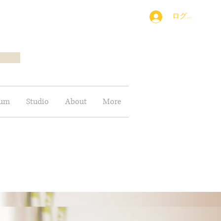
ログイン
bum
Studio
About
More