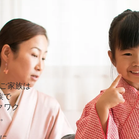
ご家族は
ご家族は
族で
族で
クワク
クワク
。
。
に
に